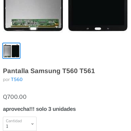
Pantalla Samsung T560 T561
por
T560
Q700.00
a
p
r
o
v
e
c
h
a
!
!
!
s
o
l
o
3
u
n
i
d
a
d
e
s
Cantidad