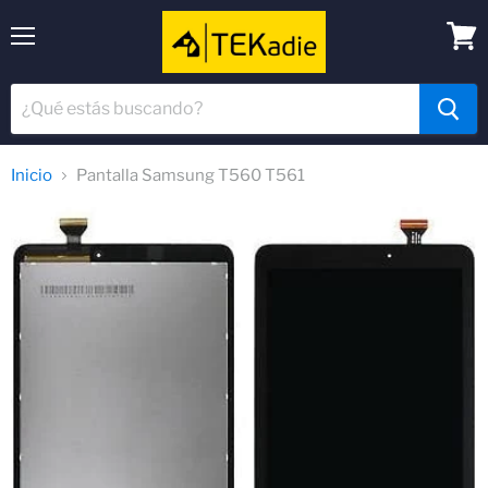
Menú
Ver
carrit
Inicio
Pantalla Samsung T560 T561